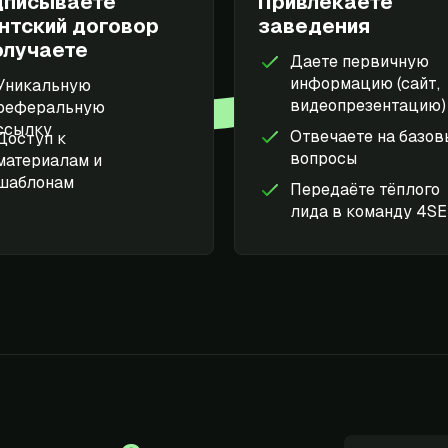
дписываете
Привлекаете
нтский договор
заведения
олучаете
Даете первичную
информацию (сайт,
Уникальную
видеопрезентацию)
реферальную
ссылку
Отвечаете на базов
Доступ к
вопросы
материалам и
шаблонам
Передаёте тёплого
лида в команду 4S