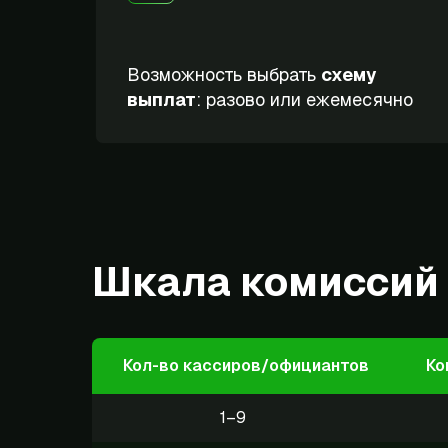
Возможность выбрать
схему
выплат
: разово или ежемесячно
Шкала комиссий
Кол-во кассиров/официантов
Ко
1–9