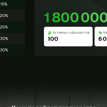
15%
1 800 000
20%
25%
Активных официантов
В
100
6 
30%
30%