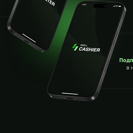
Подп
в 