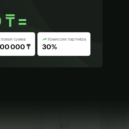
 ₸ =
аловая сумма
Комиссия партнёра
000 000 ₸
30%