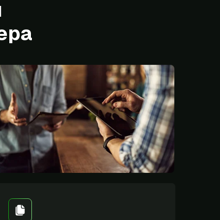
ы
нера