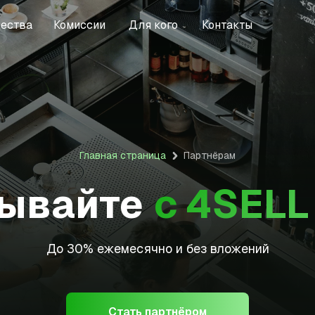
ества
ества
Комиссии
Комиссии
Для кого
Для кого
Контакты
Контакты
Главная страница
Партнёрам
ывайте
с 4SELL
До 30% ежемесячно и без вложений
Стать партнёром